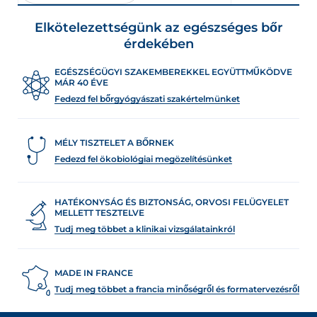
Elkötelezettségünk az egészséges bőr
elebb eső értékesítési helyet
érdekében
EGÉSZSÉGÜGYI SZAKEMBEREKKEL EGYÜTTMŰKÖDVE
MÁR 40 ÉVE
Fedezd fel bőrgyógyászati szakértelmünket
MÉLY TISZTELET A BŐRNEK
Fedezd fel ökobiológiai megözelítésünket
HATÉKONYSÁG ÉS BIZTONSÁG, ORVOSI FELÜGYELET
MELLETT TESZTELVE
Tudj meg többet a klinikai vizsgálatainkról
MADE IN FRANCE
Tudj meg többet a francia minőségről és formatervezésről