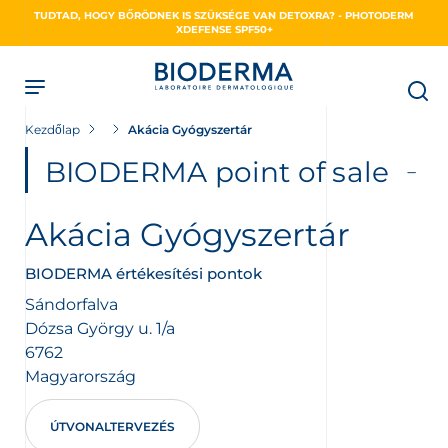
Skip
TUDTAD, HOGY BŐRÖDNEK IS SZÜKSÉGE VAN DETOXRA? - PHOTODERM
to
XDEFENSE SPF50+
main
content
Kezdőlap
Akácia Gyógyszertár
NSE
BIODERMA point of sale
Akácia Gyógyszertár
BIODERMA értékesítési pontok
Sándorfalva
Dózsa György u. 1/a
6762
Magyarország
ÚTVONALTERVEZÉS