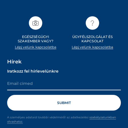
EGÉSZSÉGÜGYI
ÜGYFÉLSZOLGÁLAT ÉS
SZAKEMBER VAGY?
KAPCSOLAT
Lépj velünk kapcsolatba
Lépj velünk kapcsolatba
Hírek
Iratkozz fel hírlevelünkre
A személyes adataid további védelméről az adatkezelési
szabályzatunkban
olvashatsz.