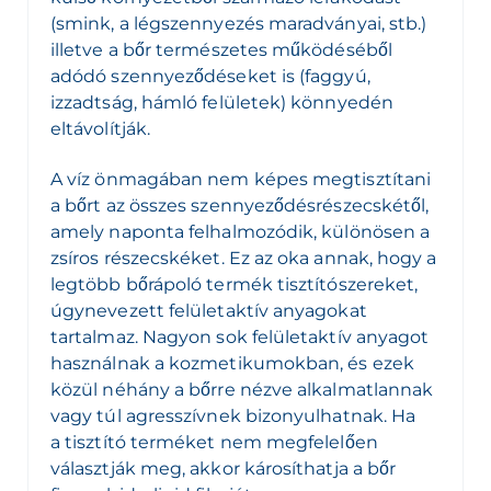
(smink, a légszennyezés maradványai, stb.)
illetve a bőr természetes működéséből
adódó szennyeződéseket is (faggyú,
izzadtság, hámló felületek) könnyedén
eltávolítják.
A víz önmagában nem képes megtisztítani
a bőrt az összes szennyeződésrészecskétől,
amely naponta felhalmozódik, különösen a
zsíros részecskéket. Ez az oka annak, hogy a
legtöbb bőrápoló termék tisztítószereket,
úgynevezett felületaktív anyagokat
tartalmaz. Nagyon sok felületaktív anyagot
használnak a kozmetikumokban, és ezek
közül néhány a bőrre nézve alkalmatlannak
vagy túl agresszívnek bizonyulhatnak. Ha
a tisztító terméket nem megfelelően
választják meg, akkor károsíthatja a bőr