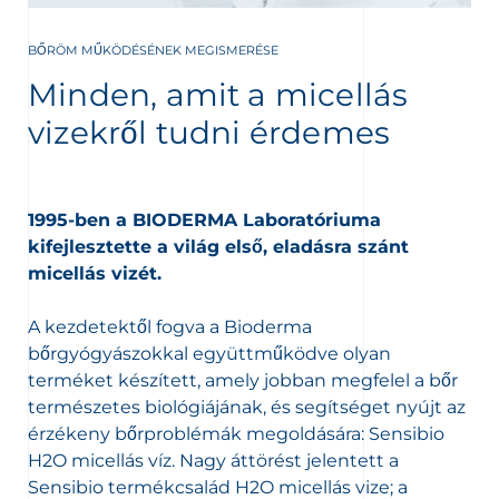
elebb eső értékesítési helyet
BŐRÖM MŰKÖDÉSÉNEK MEGISMERÉSE
Minden, amit a micellás
vizekről tudni érdemes
1995-ben a BIODERMA Laboratóriuma
kifejlesztette a világ első, eladásra szánt
micellás vizét.
A kezdetektől fogva a Bioderma
bőrgyógyászokkal együttműködve olyan
terméket készített, amely jobban megfelel a bőr
természetes biológiájának, és segítséget nyújt az
érzékeny bőrproblémák megoldására: Sensibio
H2O micellás víz. Nagy áttörést jelentett a
Sensibio termékcsalád H2O micellás vize; a