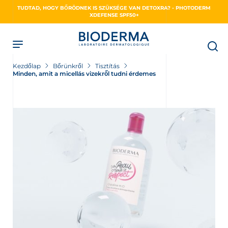
Skip
TUDTAD, HOGY BŐRÖDNEK IS SZÜKSÉGE VAN DETOXRA? - PHOTODERM
to
XDEFENSE SPF50+
main
content
Kezdőlap
Bőrünkről
Tisztítás
NSE
Minden, amit a micellás vizekről tudni érdemes