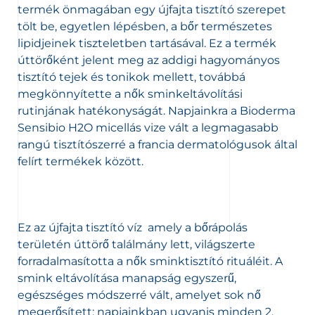
termék önmagában egy újfajta tisztító szerepet
tölt be, egyetlen lépésben, a bőr természetes
lipidjeinek tiszteletben tartásával. Ez a termék
úttörőként jelent meg az addigi hagyományos
tisztító tejek és tonikok mellett, továbbá
megkönnyítette a nők sminkeltávolítási
rutinjának hatékonyságát. Napjainkra a Bioderma
Sensibio H2O micellás vize vált a legmagasabb
rangú tisztítószerré a francia dermatológusok által
felírt termékek között.
Ez az újfajta tisztító víz amely a bőrápolás
területén úttörő találmány lett, világszerte
forradalmasította a nők sminktisztító rituáléit. A
smink eltávolítása manapság egyszerű,
egészséges módszerré vált, amelyet sok nő
megerősített; napjainkban ugyanis minden 2.