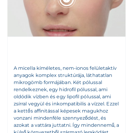
A micella kíméletes, nem-ionos felületaktív
anyagok komplex struktúrája, láthatatlan
mikrogömb formájában. Két pólussal
rendelkeznek, egy hidrofil pólussal, ami
oldódik vízben és egy lipofil pólussal, ami
zsírral vegyül és inkompatibilis a vízzel. Ezzel
a kettős affinitással képesek magukhoz
vonzani mindenféle szennyeződést, és
azokat a vattára juttatni. Így mindennemű, a
külső környezetből származó lerakódást