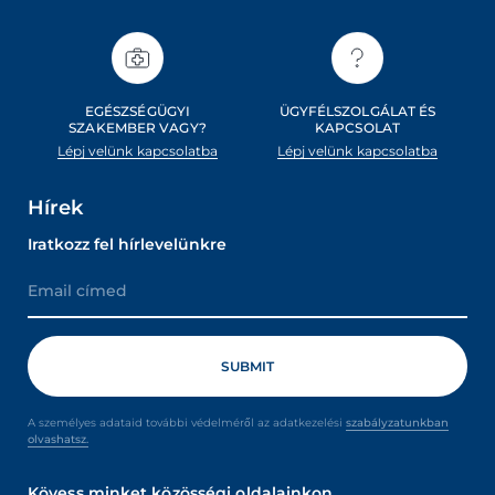
EGÉSZSÉGÜGYI
ÜGYFÉLSZOLGÁLAT ÉS
SZAKEMBER VAGY?
KAPCSOLAT
Lépj velünk kapcsolatba
Lépj velünk kapcsolatba
Hírek
Iratkozz fel hírlevelünkre
A személyes adataid további védelméről az adatkezelési
szabályzatunkban
olvashatsz.
Kövess minket közösségi oldalainkon