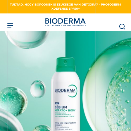
Skip
TUDTAD, HOGY BŐRÖDNEK IS SZÜKSÉGE VAN DETOXRA? - PHOTODERM
to
XDEFENSE SPF50+
main
content
NSE