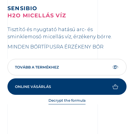
SENSIBIO
H2O MICELLÁS VÍZ
I
Tisztító és nyugtató hatású arc- és
In
sminklemosó micellás víz, érzékeny bőrre.
vis
irr
MINDEN BŐRTÍPUSRA
ÉRZÉKENY BŐR
NA
BŐ
TOVÁBB A TERMÉKHEZ
ONLINE VÁSÁRLÁS
Decrypt the formula