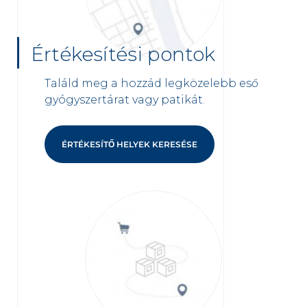
Értékesítési pontok
Találd meg a hozzád legközelebb eső
gyógyszertárat vagy patikát.
ÉRTÉKESÍTŐ HELYEK KERESÉSE