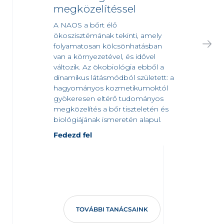
megközelítéssel
A NAOS a bőrt élő
ökoszisztémának tekinti, amely
folyamatosan kölcsönhatásban
van a környezetével, és idővel
változik. Az ökobiológia ebből a
dinamikus látásmódból született: a
hagyományos kozmetikumoktól
gyökeresen eltérő tudományos
megközelítés a bőr tiszteletén és
biológiájának ismeretén alapul.
Fedezd fel
TOVÁBBI TANÁCSAINK