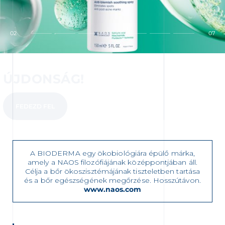
elebb eső értékesítési helyet
02
07
ÚJDONSÁG!
FEDEZD FEL
A BIODERMA egy ökobiológiára épülő márka,
amely a NAOS filozófiájának középpontjában áll.
Célja a bőr ökoszisztémájának tiszteletben tartása
és a bőr egészségének megőrzése. Hosszútávon.
www.naos.com