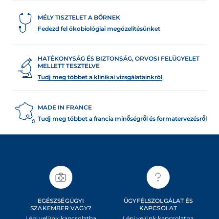
MÉLY TISZTELET A BŐRNEK
Fedezd fel ökobiológiai megözelítésünket
HATÉKONYSÁG ÉS BIZTONSÁG, ORVOSI FELÜGYELET
MELLETT TESZTELVE
Tudj meg többet a klinikai vizsgálatainkról
MADE IN FRANCE
Tudj meg többet a francia minőségről és formatervezésről
EGÉSZSÉGÜGYI
ÜGYFÉLSZOLGÁLAT ÉS
SZAKEMBER VAGY?
KAPCSOLAT
Lépj velünk kapcsolatba
Lépj velünk kapcsolatba