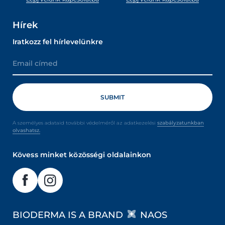
Hírek
Iratkozz fel hírlevelünkre
A személyes adataid további védelméről az adatkezelési
szabályzatunkban
olvashatsz.
Kövess minket közösségi oldalainkon
BIODERMA IS A BRAND
NAOS