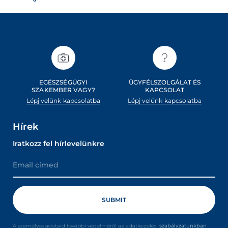
EGÉSZSÉGÜGYI
ÜGYFÉLSZOLGÁLAT ÉS
SZAKEMBER VAGY?
KAPCSOLAT
Lépj velünk kapcsolatba
Lépj velünk kapcsolatba
Hírek
Iratkozz fel hírlevelünkre
A személyes adataid további védelméről az adatkezelési
szabályzatunkban