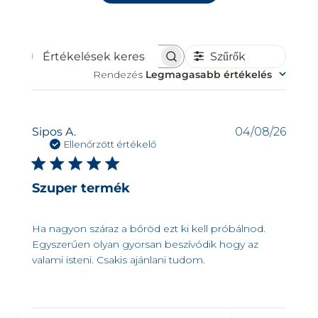
Szűrők
Értékelések
Rendezés
:
Legmagasabb értékelés
keresése
Kiadá
Sipos A.
04/08/26
dátu
Ellenőrzött értékelő
Szuper termék
Ha nagyon száraz a bőröd ezt ki kell próbálnod.
Egyszerűen olyan gyorsan beszívódik hogy az
valami isteni. Csakis ajánlani tudom.