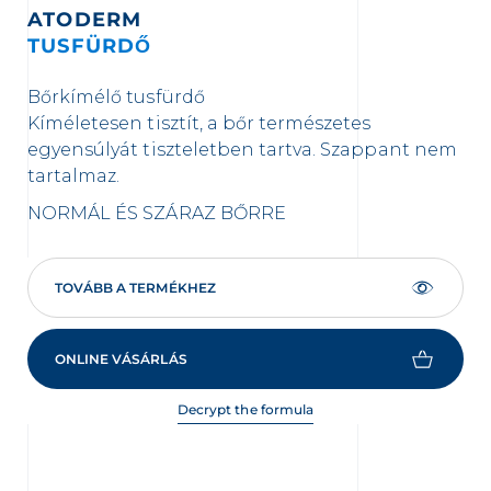
ATODERM
TUSFÜRDŐ
K
Bőrkímélő tusfürdő
Tá
Kíméletesen tisztít, a bőr természetes
ha
egyensúlyát tiszteletben tartva. Szappant nem
kia
tartalmaz.
NO
NORMÁL ÉS SZÁRAZ BŐRRE
TOVÁBB A TERMÉKHEZ
ONLINE VÁSÁRLÁS
Decrypt the formula