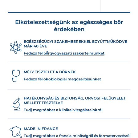
Elkötelezettségünk az egészséges bőr
érdekében
EGÉSZSÉGÜGYI SZAKEMBEREKKEL EGYÜTTMŰKÖDVE
MÁR 40 ÉVE
Fedezd fel bőrgyógyászati szakértelmünket
MÉLY TISZTELET A BŐRNEK
Fedezd fel ökobiológiai megözelítésünket
HATÉKONYSÁG ÉS BIZTONSÁG, ORVOSI FELÜGYELET
MELLETT TESZTELVE
Tudj meg többet a klinikai vizsgálatainkról
MADE IN FRANCE
Tudj meg többet a francia minőségről és formatervezésről