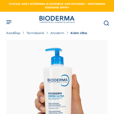
Skip
TUDTAD, HOGY BŐRÖDNEK IS SZÜKSÉGE VAN DETOXRA? - PHOTODERM
to
XDEFENSE SPF50+
main
content
Kezdőlap
Termékeink
Atoderm
Krém Ultra
NSE