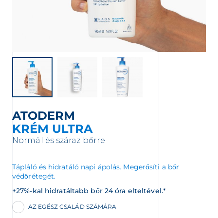
elebb eső értékesítési helyet
ATODERM
KRÉM ULTRA
Normál és száraz bőrre
Tápláló és hidratáló napi ápolás. Megerősíti a bőr
védőrétegét.
+27%-kal hidratáltabb bőr 24 óra elteltével.*
AZ EGÉSZ CSALÁD SZÁMÁRA