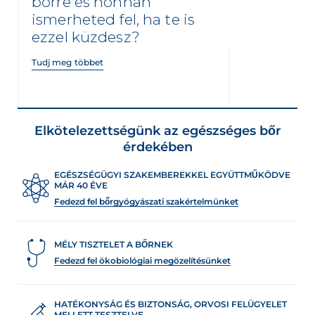
bőrre és honnan
ismerheted fel, ha te is
ezzel küzdesz?
Tudj meg többet
Elkötelezettségünk az egészséges bőr
érdekében
EGÉSZSÉGÜGYI SZAKEMBEREKKEL EGYÜTTMŰKÖDVE
MÁR 40 ÉVE
Fedezd fel bőrgyógyászati szakértelmünket
MÉLY TISZTELET A BŐRNEK
Fedezd fel ökobiológiai megözelítésünket
HATÉKONYSÁG ÉS BIZTONSÁG, ORVOSI FELÜGYELET
MELLETT TESZTELVE