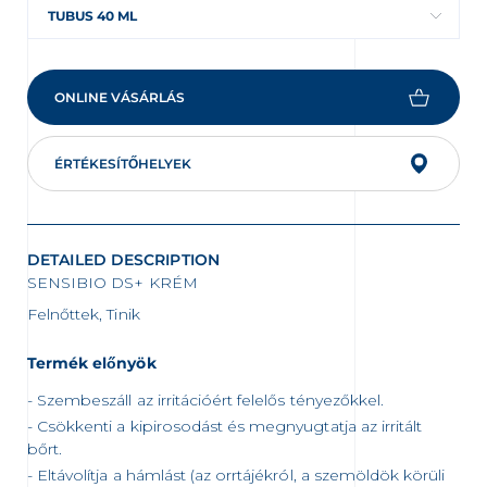
TUBUS 40 ML
ONLINE VÁSÁRLÁS
ÉRTÉKESÍTŐHELYEK
DETAILED DESCRIPTION
SENSIBIO DS+ KRÉM
Felnőttek, Tinik
Termék előnyök
Szembeszáll az irritációért felelős tényezőkkel.
Csökkenti a kipirosodást és megnyugtatja az irritált
bőrt.
Eltávolítja a hámlást (az orrtájékról, a szemöldök körüli