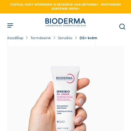
Skip
TUDTAD, HOGY BŐRÖDNEK IS SZÜKSÉGE VAN DETOXRA? - PHOTODERM
to
XDEFENSE SPF50+
main
content
Kezdőlap
Termékeink
Sensibio
DS+ krém
NSE