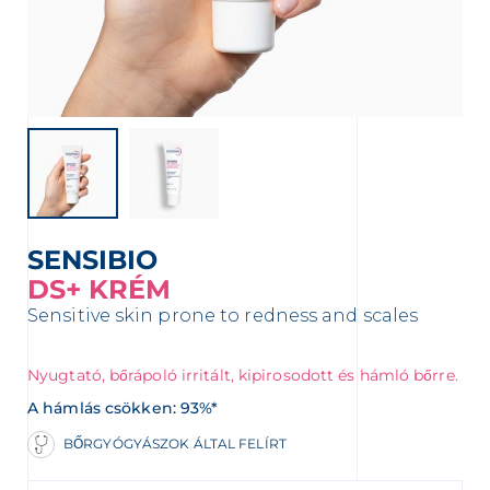
elebb eső értékesítési helyet
SENSIBIO
DS+ KRÉM
Sensitive skin prone to redness and scales
Nyugtató, bőrápoló irritált, kipirosodott és hámló bőrre.
A hámlás csökken: 93%*
BŐRGYÓGYÁSZOK ÁLTAL FELÍRT