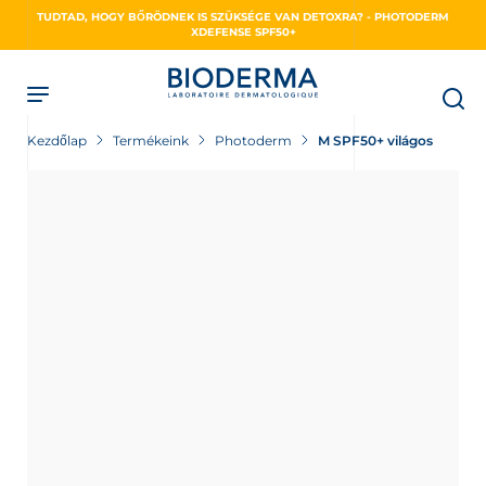
Skip
TUDTAD, HOGY BŐRÖDNEK IS SZÜKSÉGE VAN DETOXRA? - PHOTODERM
to
XDEFENSE SPF50+
main
content
Kezdőlap
Termékeink
Photoderm
M SPF50+ világos
NSE