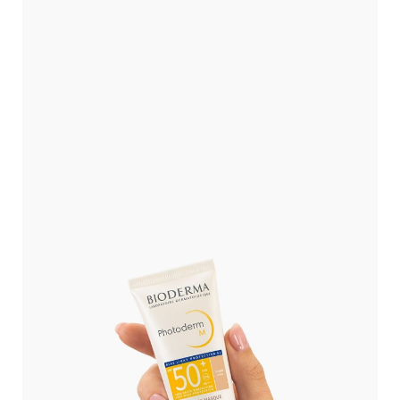
elebb eső értékesítési helyet