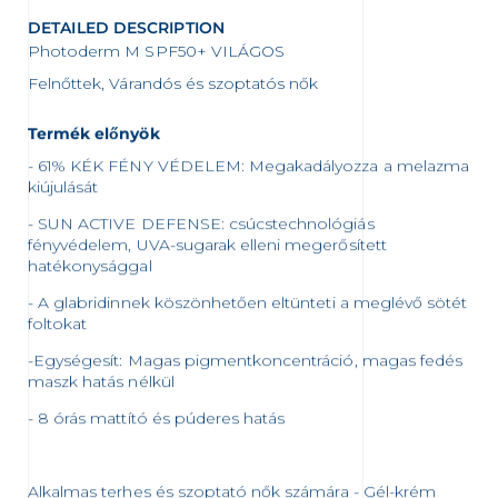
DETAILED DESCRIPTION
Photoderm M SPF50+ VILÁGOS
Felnőttek, Várandós és szoptatós nők
Termék előnyök
- 61% KÉK FÉNY VÉDELEM: Megakadályozza a melazma
kiújulását
- SUN ACTIVE DEFENSE: csúcstechnológiás
fényvédelem, UVA-sugarak elleni megerősített
hatékonysággal
- A glabridinnek köszönhetően eltünteti a meglévő sötét
foltokat
-Egységesít: Magas pigmentkoncentráció, magas fedés
maszk hatás nélkül
- 8 órás mattító és púderes hatás
Alkalmas terhes és szoptató nők számára - Gél-krém