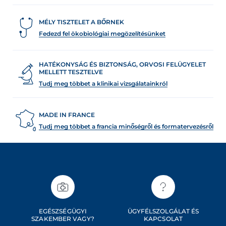
MÉLY TISZTELET A BŐRNEK
Fedezd fel ökobiológiai megözelítésünket
HATÉKONYSÁG ÉS BIZTONSÁG, ORVOSI FELÜGYELET
MELLETT TESZTELVE
Tudj meg többet a klinikai vizsgálatainkról
MADE IN FRANCE
Tudj meg többet a francia minőségről és formatervezésről
EGÉSZSÉGÜGYI
ÜGYFÉLSZOLGÁLAT ÉS
SZAKEMBER VAGY?
KAPCSOLAT