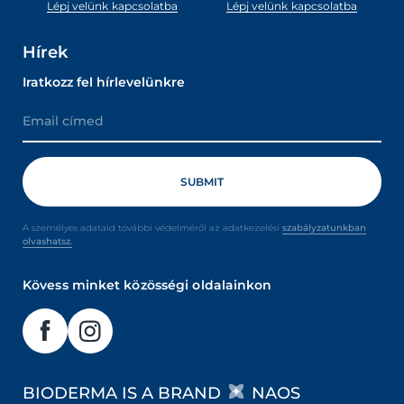
Lépj velünk kapcsolatba
Lépj velünk kapcsolatba
Hírek
Iratkozz fel hírlevelünkre
A személyes adataid további védelméről az adatkezelési
szabályzatunkban
olvashatsz.
Kövess minket közösségi oldalainkon
BIODERMA IS A BRAND
NAOS